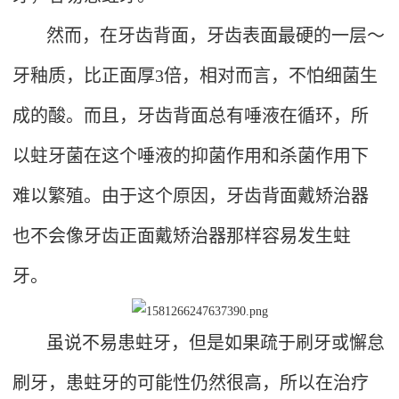
然而，在牙齿背面，牙齿表面最硬的一层～
牙釉质，比正面厚3倍，相对而言，不怕细菌生
成的酸。而且，牙齿背面总有唾液在循环，所
以蛀牙菌在这个唾液的抑菌作用和杀菌作用下
难以繁殖。由于这个原因，牙齿背面戴矫治器
也不会像牙齿正面戴矫治器那样容易发生蛀
牙。
虽说不易患蛀牙，但是如果疏于刷牙或懈怠
刷牙，患蛀牙的可能性仍然很高，所以在治疗