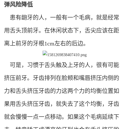
弹风险降低
患有龅牙的人，一般有一个毛病，就是经常
用舌头顶前牙。在休闲状态下，舌尖应该在距
离上前牙的牙根1cm左右的后边。
可是，习惯于舌头触及上牙的人，很有可能
挤压前牙。牙齿排列在脸颊和嘴唇挤压内侧的
力和舌头挤压牙齿的力这两个力的均衡位置如
果用舌头挤压牙齿，就失去了这个均衡，牙齿
就会慢慢一点一点移动。如果这个毛病延续下