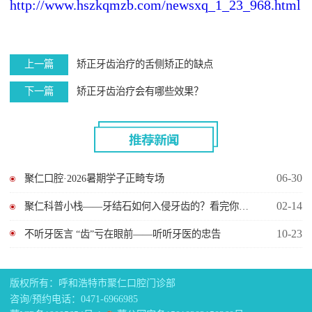
http://www.hszkqmzb.com/newsxq_1_23_968.html
上一篇
矫正牙齿治疗的舌侧矫正的缺点
下一篇
矫正牙齿治疗会有哪些效果？
06-30
聚仁口腔·2026暑期学子正畸专场
02-14
聚仁科普小栈——牙结石如何入侵牙齿的？看完你还敢不认真刷牙吗！
10-23
不听牙医言 “齿”亏在眼前——听听牙医的忠告
版权所有：呼和浩特市聚仁口腔门诊部
咨询/预约电话：0471-6966985