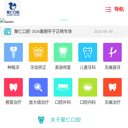
国庆我在岗 守护您健康——国庆期间专家坐诊 长假不打烊！
2024-10-11
聚仁口腔·2026暑期学子正畸专场
2026-06-30
聚仁科普小栈——牙结石如何入侵牙齿的？看完你还敢不认真刷牙吗！
2025-02-14
不听牙医言 “齿”亏在眼前——听听牙医的忠告
2024-10-23
种植牙
牙齿矫正
美容修复
儿童牙科
无痛拔牙
怎样避免牙齿矫正失败？～一个日本人的经验谈
2026-07-21
“十月牙齿健康周 看书护齿两不误”——内蒙古新华书店携手聚仁口腔国庆矩献
2024-10-11
国庆我在岗 守护您健康——国庆期间专家坐诊 长假不打烊！
2024-10-11
根管治疗
放大镜治疗
口腔外科
口腔内科
无痛治疗
聚仁口腔·2026暑期学子正畸专场
2026-06-30
关于聚仁口腔