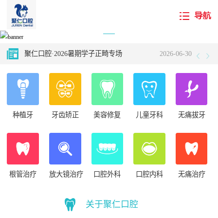
国庆我在岗 守护您健康——国庆期间专家坐诊 长假不打烊！
2024-10-11
聚仁口腔·2026暑期学子正畸专场
2026-06-30
聚仁科普小栈——牙结石如何入侵牙齿的？看完你还敢不认真刷牙吗！
2025-02-14
不听牙医言 “齿”亏在眼前——听听牙医的忠告
2024-10-23
种植牙
牙齿矫正
美容修复
儿童牙科
无痛拔牙
怎样避免牙齿矫正失败？～一个日本人的经验谈
2026-07-21
“十月牙齿健康周 看书护齿两不误”——内蒙古新华书店携手聚仁口腔国庆矩献
2024-10-11
国庆我在岗 守护您健康——国庆期间专家坐诊 长假不打烊！
2024-10-11
根管治疗
放大镜治疗
口腔外科
口腔内科
无痛治疗
聚仁口腔·2026暑期学子正畸专场
2026-06-30
关于聚仁口腔