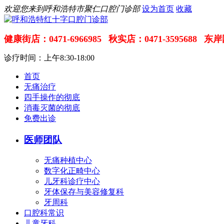
欢迎您来到呼和浩特市聚仁口腔门诊部
设为首页
收藏
健康街店：0471-6966985
秋实店：0471-3595688
东岸国
诊疗时间：上午8:30-18:00
首页
无痛治疗
四手操作的彻底
消毒灭菌的彻底
免费出诊
医师团队
无痛种植中心
数字化正畸中心
儿牙科诊疗中心
牙体保存与美容修复科
牙周科
口腔科常识
儿童牙科