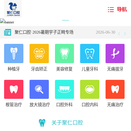
国庆我在岗 守护您健康——国庆期间专家坐诊 长假不打烊！
2024-10-11
聚仁口腔·2026暑期学子正畸专场
2026-06-30
聚仁科普小栈——牙结石如何入侵牙齿的？看完你还敢不认真刷牙吗！
2025-02-14
不听牙医言 “齿”亏在眼前——听听牙医的忠告
2024-10-23
种植牙
牙齿矫正
美容修复
儿童牙科
无痛拔牙
怎样避免牙齿矫正失败？～一个日本人的经验谈
2026-07-21
“十月牙齿健康周 看书护齿两不误”——内蒙古新华书店携手聚仁口腔国庆矩献
2024-10-11
国庆我在岗 守护您健康——国庆期间专家坐诊 长假不打烊！
2024-10-11
根管治疗
放大镜治疗
口腔外科
口腔内科
无痛治疗
聚仁口腔·2026暑期学子正畸专场
2026-06-30
关于聚仁口腔