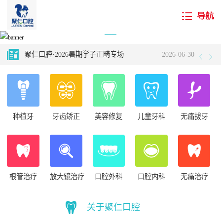
国庆我在岗 守护您健康——国庆期间专家坐诊 长假不打烊！
2024-10-11
聚仁口腔·2026暑期学子正畸专场
2026-06-30
聚仁科普小栈——牙结石如何入侵牙齿的？看完你还敢不认真刷牙吗！
2025-02-14
不听牙医言 “齿”亏在眼前——听听牙医的忠告
2024-10-23
种植牙
牙齿矫正
美容修复
儿童牙科
无痛拔牙
怎样避免牙齿矫正失败？～一个日本人的经验谈
2026-07-21
“十月牙齿健康周 看书护齿两不误”——内蒙古新华书店携手聚仁口腔国庆矩献
2024-10-11
国庆我在岗 守护您健康——国庆期间专家坐诊 长假不打烊！
2024-10-11
根管治疗
放大镜治疗
口腔外科
口腔内科
无痛治疗
聚仁口腔·2026暑期学子正畸专场
2026-06-30
关于聚仁口腔