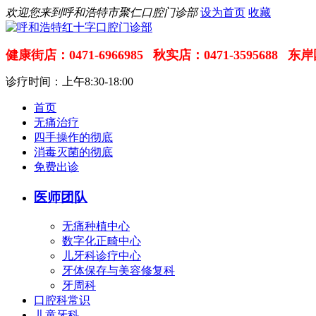
欢迎您来到呼和浩特市聚仁口腔门诊部
设为首页
收藏
健康街店：0471-6966985
秋实店：0471-3595688
东岸国
诊疗时间：上午8:30-18:00
首页
无痛治疗
四手操作的彻底
消毒灭菌的彻底
免费出诊
医师团队
无痛种植中心
数字化正畸中心
儿牙科诊疗中心
牙体保存与美容修复科
牙周科
口腔科常识
儿童牙科